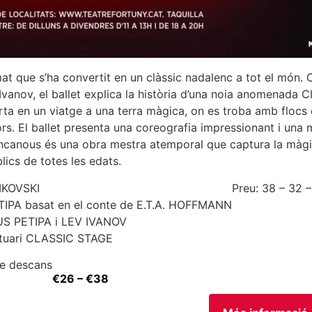
at que s’ha convertit en un clàssic nadalenc a tot el món. C
vanov, el ballet explica la història d’una noia anomenada Cl
a en un viatge a una terra màgica, on es troba amb flocs 
rs. El ballet presenta una coreografia impressionant i una 
encanous és una obra mestra atemporal que captura la màgia
ics de totes les edats.
IKOVSKI
Preu: 38 – 32 
TIPA basat en el conte de E.T.A. HOFFMANN
US PETIPA i LEV IVANOV
stuari CLASSIC STAGE
de descans
€26 – €38