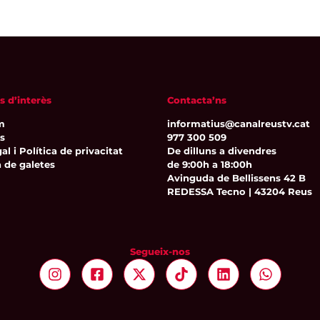
s d’interès
Contacta’ns
m
informatius@canalreustv.cat
ns
977 300 509
al i Política de privacitat
De dilluns a divendres
a de galetes
de 9:00h a 18:00h
Avinguda de Bellissens 42 B
REDESSA Tecno | 43204 Reus
Segueix-nos