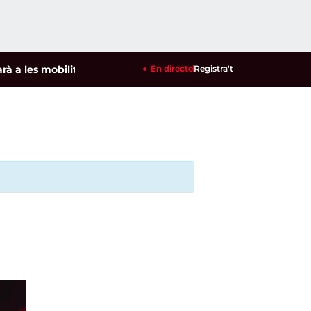
s mobilitzacions per defensar els cultius de la garrofa i l'am
En directe
Registra't