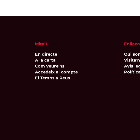
Mira’t
Enllaço
En directe
Qui so
A la carta
Visita'
Com veure'ns
Avís leg
Accedeix al compte
Polític
El Temps a Reus