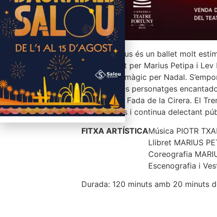
El Trencanous és un ballet molt estim
coreografiat per Marius Petipa i Lev I
trencanous màgic per Nadal. S’emport
cirera i altres personatges encantado
Dansa de la Fada de la Cirera. El Tr
nadalenques i continua delectant públ
FITXA ARTÍSTICA
Música PIOTR TXA
Llibret MARIUS PE
Coreografia MARI
Escenografia i Ve
Durada: 120 minuts amb 20 minuts 