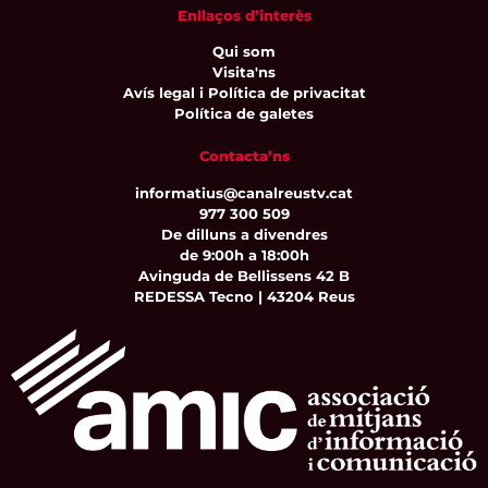
Enllaços d’interès
Qui som
Visita'ns
Avís legal i Política de privacitat
Política de galetes
Contacta’ns
informatius@canalreustv.cat
977 300 509
De dilluns a divendres
de 9:00h a 18:00h
Avinguda de Bellissens 42 B
REDESSA Tecno | 43204 Reus