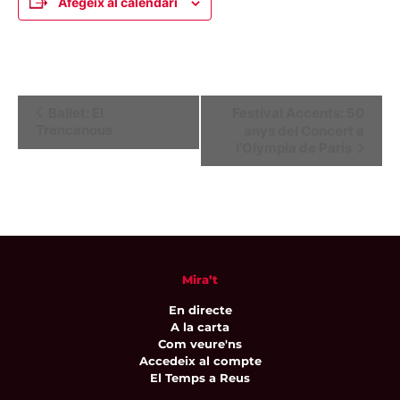
Afegeix al calendari
Navegació
Ballet: El
Festival Accents: 50
Trencanous
anys del Concert a
d'Esdeveniment
l’Olympia de París
Mira’t
En directe
A la carta
Com veure'ns
Accedeix al compte
El Temps a Reus