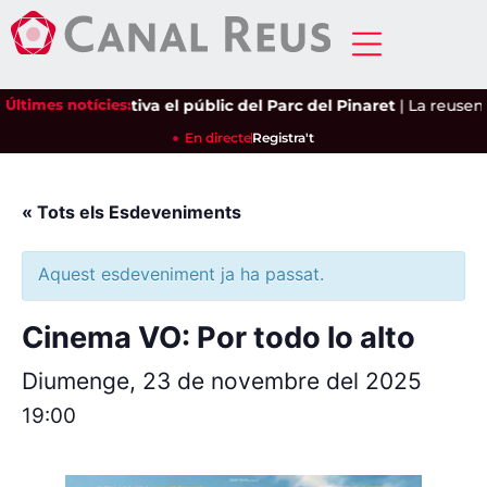
leria Castro captiva el públic del Parc del Pinaret
Últimes notícies:
|
La reusenca
En directe
Registra't
« Tots els Esdeveniments
Aquest esdeveniment ja ha passat.
Cinema VO: Por todo lo alto
Diumenge, 23 de novembre del 2025
19:00