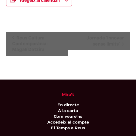
Afegeix al calendari
Navegació
Reus Cultura
Jornada ‘Innovar
Contemporània:
sense límits’
d'Esdeveniment
Magalí Datzira
Mira’t
En directe
A la carta
Com veure'ns
Accedeix al compte
El Temps a Reus