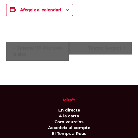
Afegeix al calendari
Navegació
Cinema VO: Por todo
Teatre: Gegant
lo alto
d'Esdeveniment
Mira’t
En directe
A la carta
Com veure'ns
Accedeix al compte
El Temps a Reus