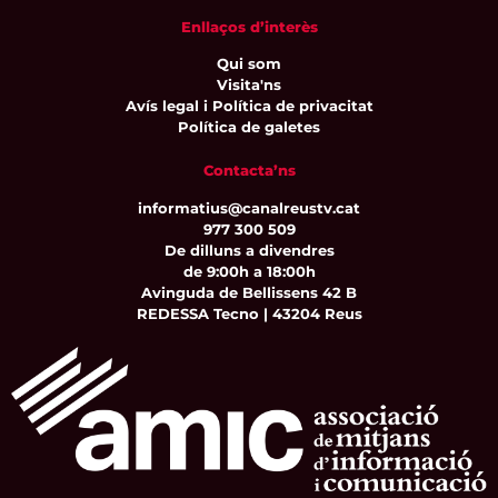
Enllaços d’interès
Qui som
Visita'ns
Avís legal i Política de privacitat
Política de galetes
Contacta’ns
informatius@canalreustv.cat
977 300 509
De dilluns a divendres
de 9:00h a 18:00h
Avinguda de Bellissens 42 B
REDESSA Tecno | 43204 Reus