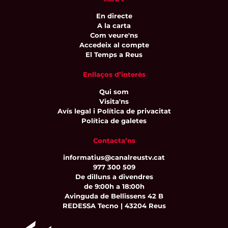
En directe
A la carta
Com veure'ns
Accedeix al compte
El Temps a Reus
Enllaços d’interès
Qui som
Visita'ns
Avís legal i Política de privacitat
Política de galetes
Contacta’ns
informatius@canalreustv.cat
977 300 509
De dilluns a divendres
de 9:00h a 18:00h
Avinguda de Bellissens 42 B
REDESSA Tecno | 43204 Reus