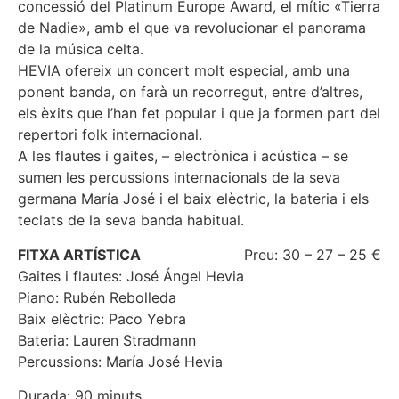
concessió del Platinum Europe Award, el mític «Tierra
de Nadie», amb el que va revolucionar el panorama
de la música celta.
HEVIA ofereix un concert molt especial, amb una
ponent banda, on farà un recorregut, entre d’altres,
els èxits que l’han fet popular i que ja formen part del
repertori folk internacional.
A les flautes i gaites, – electrònica i acústica – se
sumen les percussions internacionals de la seva
germana María José i el baix elèctric, la bateria i els
teclats de la seva banda habitual.
FITXA ARTÍSTICA
Preu: 30 – 27 – 25 €
Gaites i flautes: José Ángel Hevia
Piano: Rubén Rebolleda
Baix elèctric: Paco Yebra
Bateria: Lauren Stradmann
Percussions: María José Hevia
Durada: 90 minuts