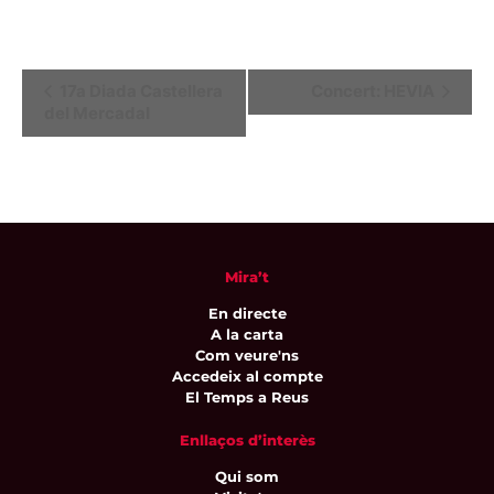
Navegació
17a Diada Castellera
Concert: HEVIA
del Mercadal
d'Esdeveniment
Mira’t
En directe
A la carta
Com veure'ns
Accedeix al compte
El Temps a Reus
Enllaços d’interès
Qui som