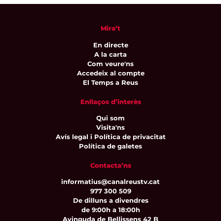
Mira’t
En directe
A la carta
Com veure'ns
Accedeix al compte
El Temps a Reus
Enllaços d’interès
Qui som
Visita'ns
Avís legal i Política de privacitat
Política de galetes
Contacta’ns
informatius@canalreustv.cat
977 300 509
De dilluns a divendres
de 9:00h a 18:00h
Avinguda de Bellissens 42 B