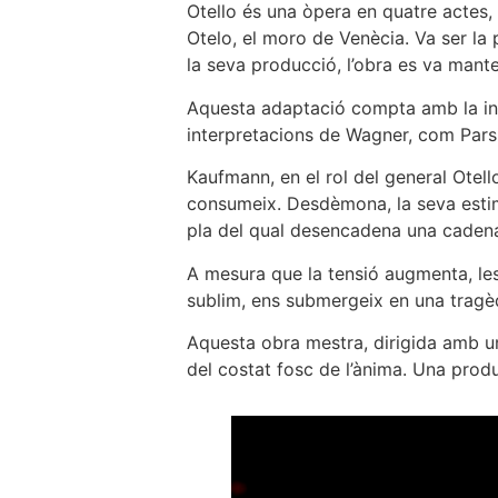
Otello és una òpera en quatre actes, 
Otelo, el moro de Venècia. Va ser la 
la seva producció, l’obra es va mant
Aquesta adaptació compta amb la ini
interpretacions de Wagner, com Parsif
Kaufmann, en el rol del general Otello
consumeix. Desdèmona, la seva estimad
pla del qual desencadena una cadena 
A mesura que la tensió augmenta, le
sublim, ens submergeix en una tragèdi
Aquesta obra mestra, dirigida amb u
del costat fosc de l’ànima. Una prod