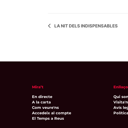
Navegació
LA NIT DELS INDISPENSABLES
d'Esdeveniment
Mira’t
Enllaço
En directe
Qui so
A la carta
Visita'
Com veure'ns
Avís leg
Accedeix al compte
Polític
El Temps a Reus