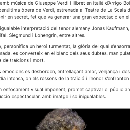
amb música de Giuseppe Verdi i llibret en italià d’Arrigo B
penúltima òpera de Verdi, estrenada al Teatre de La Scala d
enir en secret, fet que va generar una gran expectació en e
gualable interpretació del tenor alemany Jonas Kaufmann,
al, Siegmund i Lohengrin, entre altres.
, personifica un heroi turmentat, la glòria del qual s’ensorr
a, es converteix en el blanc dels seus dubtes, manipulats p
de traïcions i mort.
s emocions es desborden, entrellaçant amor, venjança i des
a intensa, on els ressons de la traïció i l’honor s’enfronten
n enfocament visual imponent, promet captivar el públic a
ucció espectacular, amb imatge i so inigualables.