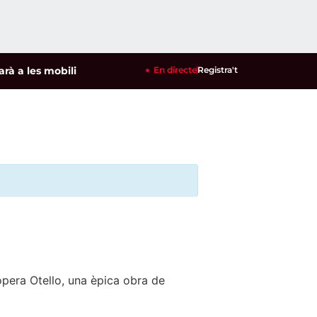
les mobilitzacions per defensar els cultius de la garrofa i l'a
En directe
Registra't
’òpera Otello, una èpica obra de