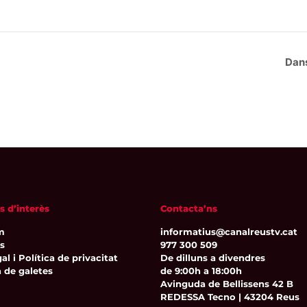
Dans
s d’interès
Contacta’ns
m
informatius@canalreustv.cat
ns
977 300 509
al i Política de privacitat
De dilluns a divendres
a de galetes
de 9:00h a 18:00h
Avinguda de Bellissens 42 B
REDESSA Tecno | 43204 Reus