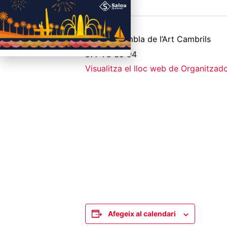
Cinema Rambla de l’Art Cambrils
977 79 39 94
Visualitza el lloc web de Organitzad
Afegeix al calendari