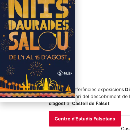
Cicle de conferències exposicions
Di
en el centenari del descobriment de l
d’agost
al
Castell de Falset
Centre d'Estudis Falsetans
Cast