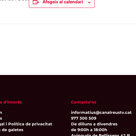
Afegeix al calendari
s d’interès
Contacta’ns
m
informatius@canalreustv.cat
ns
977 300 509
al i Política de privacitat
De dilluns a divendres
a de galetes
de 9:00h a 18:00h
Avinguda de Bellissens 42 B