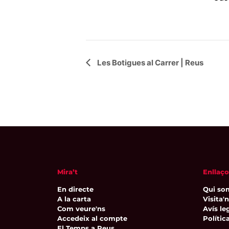
Navegació
Les Botigues al Carrer | Reus
d'Esdeveniment
Mira’t
Enllaço
En directe
Qui so
A la carta
Visita'
Com veure'ns
Avís leg
Accedeix al compte
Polític
El Temps a Reus