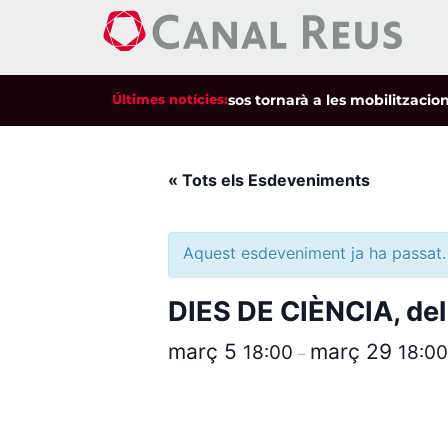
Unió de Pagesos tornarà a les mobilitzacions per
Últimes notícies:
« Tots els Esdeveniments
Aquest esdeveniment ja ha passat.
DIES DE CIÈNCIA, del 
març 5
març 29
18:00
18:00
–