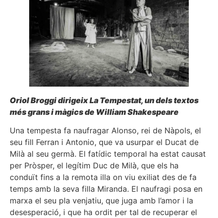
Oriol Broggi dirigeix La Tempestat, un dels textos
més grans i màgics de William Shakespeare
Una tempesta fa naufragar Alonso, rei de Nàpols, el
seu fill Ferran i Antonio, que va usurpar el Ducat de
Milà al seu germà. El fatídic temporal ha estat causat
per Pròsper, el legítim Duc de Milà, que els ha
conduït fins a la remota illa on viu exiliat des de fa
temps amb la seva filla Miranda. El naufragi posa en
marxa el seu pla venjatiu, que juga amb l’amor i la
desesperació, i que ha ordit per tal de recuperar el