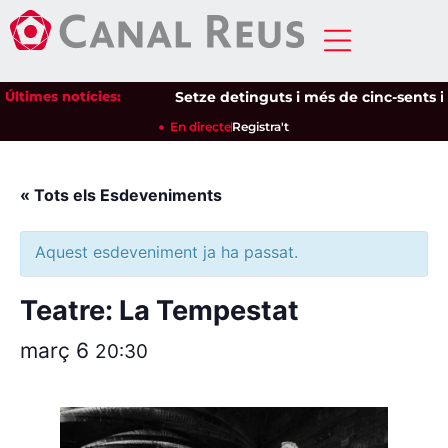
Últimes notícies:
Setze detinguts i més de cinc-sents ide
En directe
Registra't
« Tots els Esdeveniments
Aquest esdeveniment ja ha passat.
Teatre: La Tempestat
març 6
20:30