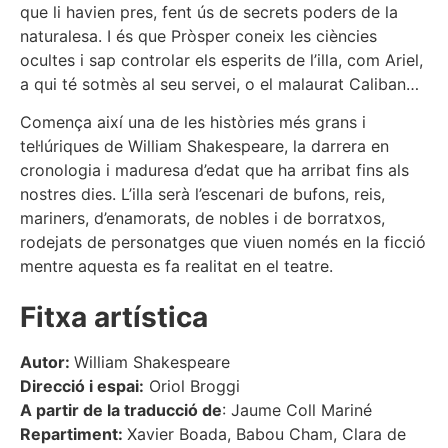
que li havien pres, fent ús de secrets poders de la
naturalesa. I és que Pròsper coneix les ciències
ocultes i sap controlar els esperits de l’illa, com Ariel,
a qui té sotmès al seu servei, o el malaurat Caliban…
Comença així una de les històries més grans i
tel·lúriques de William Shakespeare, la darrera en
cronologia i maduresa d’edat que ha arribat fins als
nostres dies. L’illa serà l’escenari de bufons, reis,
mariners, d’enamorats, de nobles i de borratxos,
rodejats de personatges que viuen només en la ficció
mentre aquesta es fa realitat en el teatre.
Fitxa artística
Autor:
William Shakespeare
Direcció i espai:
Oriol Broggi
A partir de la traducció de
: Jaume Coll Mariné
Repartiment:
Xavier Boada, Babou Cham, Clara de