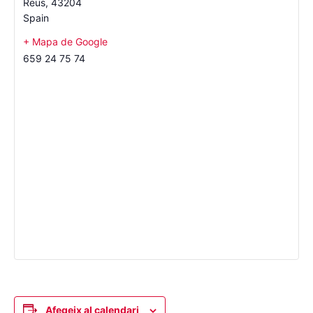
Reus
,
43204
Spain
+ Mapa de Google
659 24 75 74
Afegeix al calendari