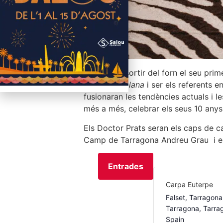
Acabat de sortir del forn el seu prim
música
catalana
i ser els referents e
fusionaran les tendències actuals i l
més a més, celebrar els seus 10 anys 
Els Doctor Prats seran els caps de 
Camp de Tarragona Andreu Grau i el 
Entrades
Carpa Euterpe
Falset, Tarragon
Tarragona
,
Tarra
Spain