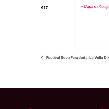
+ Mapa de Googl
€17
Navegació
Festival Roca Foradada: La Vella Dix
d'Esdeveniment