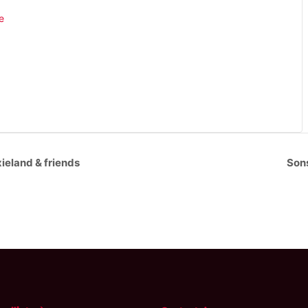
e
ieland & friends
Sons