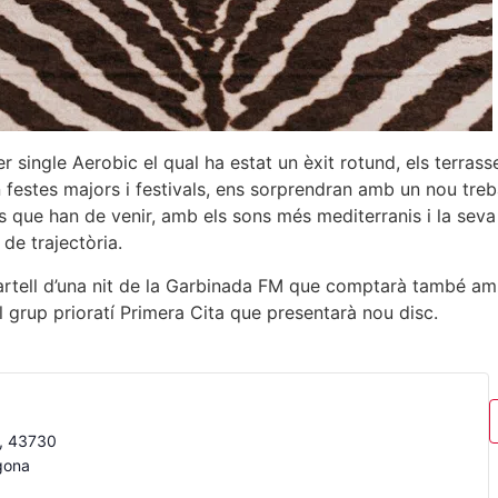
er single Aerobic el qual ha estat un èxit rotund, els terras
n festes majors i festivals, ens sorprendran amb un nou treb
es que han de venir, amb els sons més mediterranis i la seva
de trajectòria.
cartell d’una nit de la Garbinada FM que comptarà també am
grup prioratí Primera Cita que presentarà nou disc.
a, 43730
gona