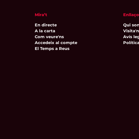
Mira’t
Enllaço
En directe
Qui so
A la carta
Visita'
Com veure'ns
Avís leg
Accedeix al compte
Polític
El Temps a Reus