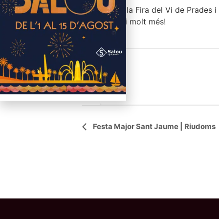
Gaudeix de la Fira del Vi de Prades
companyia i molt més!
Free
Navegació
Festa Major Sant Jaume | Riudoms
d'Esdeveniment