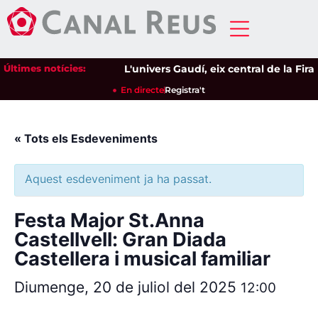
Últimes notícies:
L'univers Gaudí, eix central de la Fira
En directe
Registra't
« Tots els Esdeveniments
Aquest esdeveniment ja ha passat.
Festa Major St.Anna
Castellvell: Gran Diada
Castellera i musical familiar
Diumenge, 20 de juliol del 2025
12:00