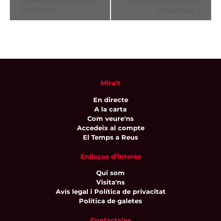
Cinemes Africans de
Cinemes Africans de
d'Esdeveniment
Catalunya
Catalunya
Mira’t
En directe
A la carta
Com veure'ns
Accedeix al compte
El Temps a Reus
Enllaços d’interès
Qui som
Visita'ns
Avís legal i Política de privacitat
Política de galetes
Contacta’ns