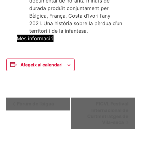
documental de noranta minuts de
durada produït conjuntament per
Bèlgica, França, Costa d’Ivori l’any
2021. Una història sobre la pèrdua d’un
territori i de la infantesa.
Més informació
Afegeix al calendari
Navegació
Fòrum de l’aigua
FICVI, Festival
Internacional de
d'Esdeveniment
Curtmetratges de
Vila-seca