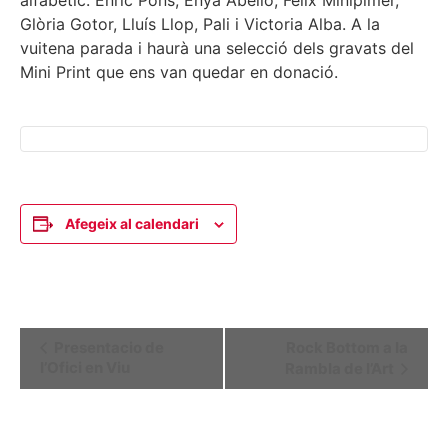
Glòria Gotor, Lluís Llop, Pali i Victoria Alba. A la
vuitena parada i haurà una selecció dels gravats del
Mini Print que ens van quedar en donació.
Afegeix al calendari
Navegació
Presentacio de
Rock Bottom a la
l’Ofici en Viu
Rambla de l’Art
d'Esdeveniment