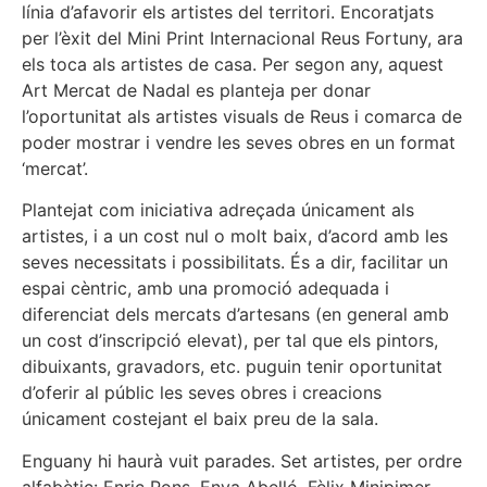
línia d’afavorir els artistes del territori. Encoratjats
per l’èxit del Mini Print Internacional Reus Fortuny, ara
els toca als artistes de casa. Per segon any, aquest
Art Mercat de Nadal es planteja per donar
l’oportunitat als artistes visuals de Reus i comarca de
poder mostrar i vendre les seves obres en un format
‘mercat’.
Plantejat com iniciativa adreçada únicament als
artistes, i a un cost nul o molt baix, d’acord amb les
seves necessitats i possibilitats. És a dir, facilitar un
espai cèntric, amb una promoció adequada i
diferenciat dels mercats d’artesans (en general amb
un cost d’inscripció elevat), per tal que els pintors,
dibuixants, gravadors, etc. puguin tenir oportunitat
d’oferir al públic les seves obres i creacions
únicament costejant el baix preu de la sala.
Enguany hi haurà vuit parades. Set artistes, per ordre
alfabètic: Enric Pons, Enya Abelló, Fèlix Minipimer,