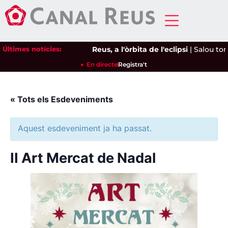
Últimes notícies:
Reus, a l'òrbita de l'eclipsi
|
Salou torn
En directe
Registra't
« Tots els Esdeveniments
Aquest esdeveniment ja ha passat.
II Art Mercat de Nadal