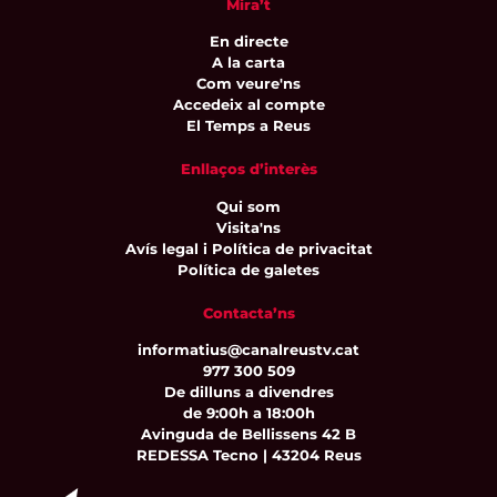
Mira’t
En directe
A la carta
Com veure'ns
Accedeix al compte
El Temps a Reus
Enllaços d’interès
Qui som
Visita'ns
Avís legal i Política de privacitat
Política de galetes
Contacta’ns
informatius@canalreustv.cat
977 300 509
De dilluns a divendres
de 9:00h a 18:00h
Avinguda de Bellissens 42 B
REDESSA Tecno | 43204 Reus