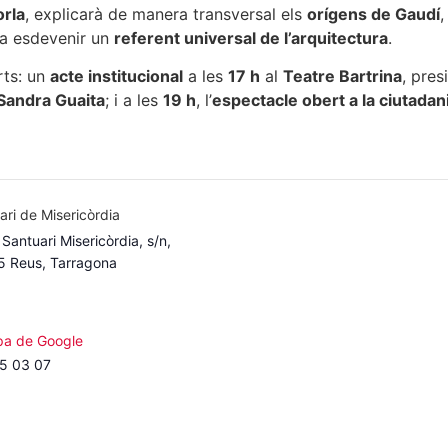
orla
, explicarà de manera transversal els
orígens de Gaudí
,
 a esdevenir un
referent universal de l’arquitectura
.
rts: un
acte institucional
a les
17 h
al
Teatre Bartrina
, pres
Sandra Guaita
; i a les
19 h
, l’
espectacle obert a la ciutadan
ari de Misericòrdia
Santuari Misericòrdia, s/n,
 Reus, Tarragona
a de Google
5 03 07