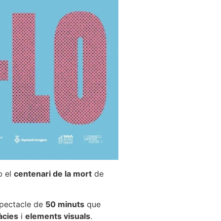
b el
centenari de la mort
de
pectacle de
50 minuts
que
àcies
i
elements visuals
.