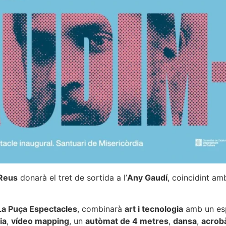
Reus
donarà el tret de sortida a l’
Any Gaudí
, coincidint am
La Puça Espectacles
, combinarà
art i tecnologia
amb un es
ia
,
vídeo mapping
, un
autòmat de 4 metres
,
dansa
,
acrob