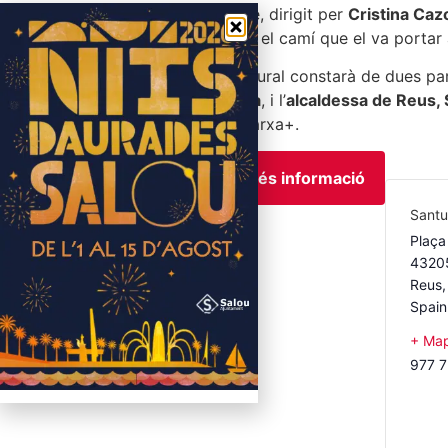
L’espectacle, dirigit per
Cristina Caz
el territori
i el camí que el va portar
L’acte inaugural constarà de dues pa
Salvador Illa
, i l’
alcaldessa de Reus, 
Reus i La Xarxa+.
Més informació
Santu
Plaça 
43205
Reus
,
Spain
Gratuït
+ Map
977 7