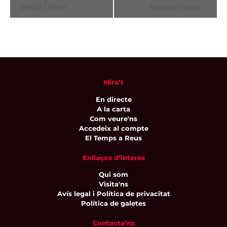
Gaudí | Reus
Maruja Limón
d'Esdeveniment
Mira’t
En directe
A la carta
Com veure'ns
Accedeix al compte
El Temps a Reus
Enllaços d’interès
Qui som
Visita'ns
Avís legal i Política de privacitat
Política de galetes
Contacta’ns