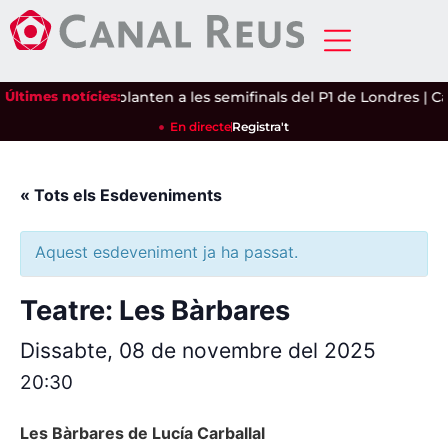
drea Ustero es planten a les semifinals del P1 de Londres
Últimes notícies:
|
Cam
En directe
Registra't
« Tots els Esdeveniments
Aquest esdeveniment ja ha passat.
Teatre: Les Bàrbares
Dissabte, 08 de novembre del 2025
20:30
Les Bàrbares de Lucía Carballal