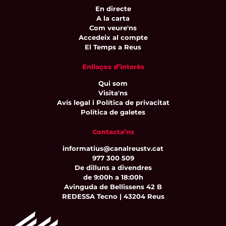
En directe
A la carta
Com veure'ns
Accedeix al compte
El Temps a Reus
Enllaços d’interès
Qui som
Visita'ns
Avís legal i Política de privacitat
Política de galetes
Contacta’ns
informatius@canalreustv.cat
977 300 509
De dilluns a divendres
de 9:00h a 18:00h
Avinguda de Bellissens 42 B
REDESSA Tecno | 43204 Reus