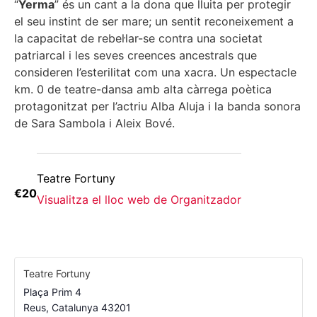
“
Yerma
” és un cant a la dona que lluita per protegir
el seu instint de ser mare; un sentit reconeixement a
la capacitat de rebel·lar-se contra una societat
patriarcal i les seves creences ancestrals que
consideren l’esterilitat com una xacra. Un espectacle
km. 0 de teatre-dansa amb alta càrrega poètica
protagonitzat per l’actriu Alba Aluja i la banda sonora
de Sara Sambola i Aleix Bové.
Teatre Fortuny
€20
Visualitza el lloc web de Organitzador
Teatre Fortuny
Plaça Prim 4
Reus
,
Catalunya
43201