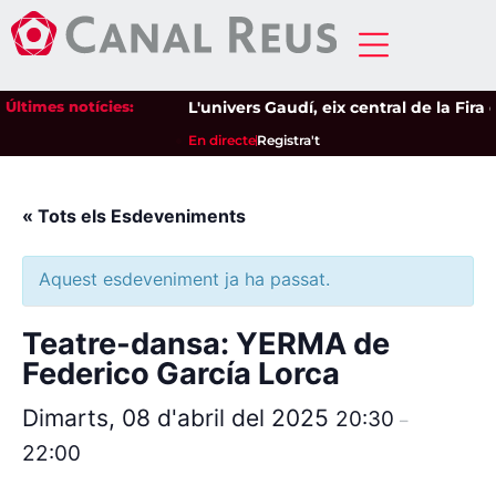
Últimes notícies:
L'univers Gaudí, eix central de la Fira 
En directe
Registra't
« Tots els Esdeveniments
Aquest esdeveniment ja ha passat.
Teatre-dansa: YERMA de
Federico García Lorca
Dimarts, 08 d'abril del 2025
20:30
–
22:00