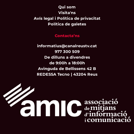
Qui som
Visita'ns
Avís legal i Política de privacitat
Política de galetes
Contacta’ns
informatius@canalreustv.cat
977 300 509
De dilluns a divendres
de 9:00h a 18:00h
Avinguda de Bellissens 42 B
REDESSA Tecno | 43204 Reus