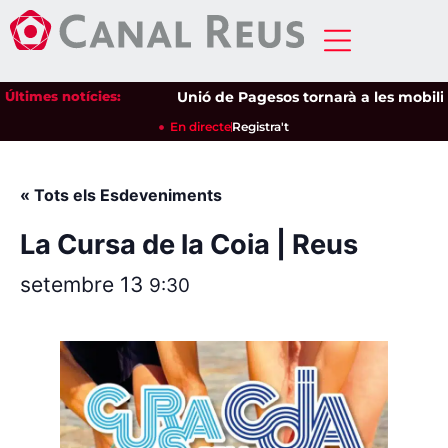
Últimes notícies:
Unió de Pagesos tornarà a les mobilitza
En directe
Registra't
« Tots els Esdeveniments
La Cursa de la Coia | Reus
setembre 13
9:30