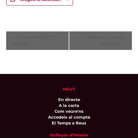
Navegació
Muses Festival: Dj
Óh!pera Summer:
Priscila
Nabucco
d'Esdeveniment
Mira’t
En directe
A la carta
Com veure'ns
Accedeix al compte
El Temps a Reus
Enllaços d’interès