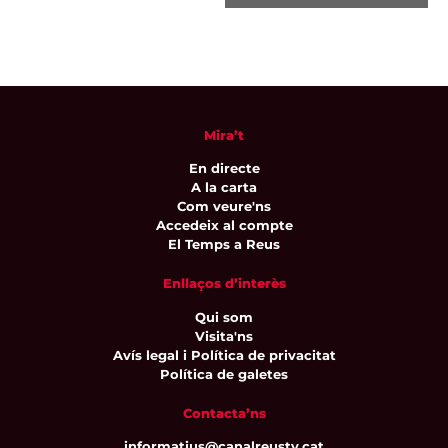
Mira’t
En directe
A la carta
Com veure'ns
Accedeix al compte
El Temps a Reus
Enllaços d’interès
Qui som
Visita'ns
Avís legal i Política de privacitat
Política de galetes
Contacta’ns
informatius@canalreustv.cat