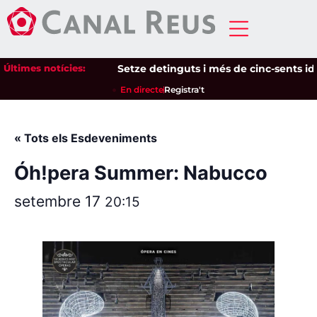
Últimes notícies:
Setze detinguts i més de cinc-sents iden
En directe
Registra't
« Tots els Esdeveniments
Óh!pera Summer: Nabucco
setembre 17
20:15