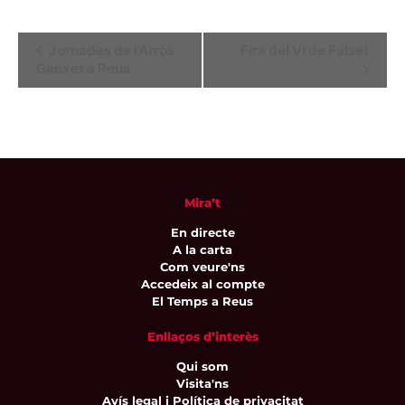
Navegació
Jornades de l’Arròs
Fira del Vi de Falset
Ganxet a Reus
d'Esdeveniment
Mira’t
En directe
A la carta
Com veure'ns
Accedeix al compte
El Temps a Reus
Enllaços d’interès
Qui som
Visita'ns
Avís legal i Política de privacitat