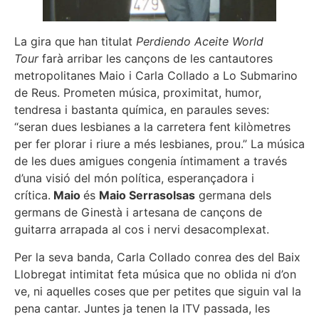
La gira que han titulat
Perdiendo Aceite World
Tour
farà arribar les cançons de les cantautores
metropolitanes Maio i Carla Collado a Lo Submarino
de Reus. Prometen música, proximitat, humor,
tendresa i bastanta química, en paraules seves:
“seran dues lesbianes a la carretera fent kilòmetres
per fer plorar i riure a més lesbianes, prou.” La música
de les dues amigues congenia íntimament a través
d’una visió del món política, esperançadora i
crítica.
Maio
és
Maio Serrasolsas
germana dels
germans de Ginestà i artesana de cançons de
guitarra arrapada al cos i nervi desacomplexat.
Per la seva banda, Carla Collado conrea des del Baix
Llobregat intimitat feta música que no oblida ni d’on
ve, ni aquelles coses que per petites que siguin val la
pena cantar. Juntes ja tenen la ITV passada, les