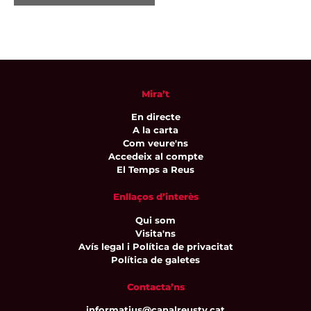
Mira’t
En directe
A la carta
Com veure'ns
Accedeix al compte
El Temps a Reus
Enllaços d’interès
Qui som
Visita'ns
Avís legal i Política de privacitat
Política de galetes
Contacta’ns
informatius@canalreustv.cat