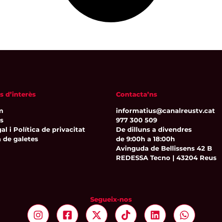
s d’interès
Contacta’ns
m
informatius@canalreustv.cat
ns
977 300 509
al i Política de privacitat
De dilluns a divendres
a de galetes
de 9:00h a 18:00h
Avinguda de Bellissens 42 B
REDESSA Tecno | 43204 Reus
Segueix-nos