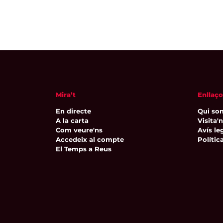
Mira’t
Enllaço
En directe
Qui so
A la carta
Visita'
Com veure'ns
Avís leg
Accedeix al compte
Polític
El Temps a Reus