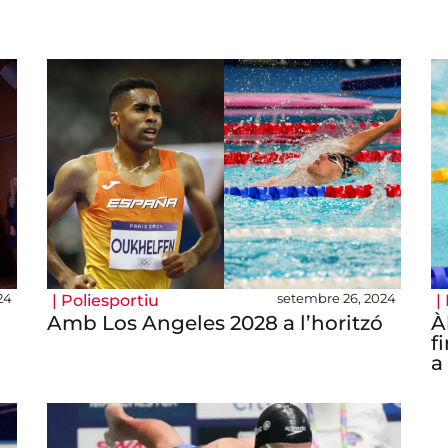
24
setembre 26, 2024
|
Poliesportiu
|
Amb Los Angeles 2028 a l’horitzó
À
f
a