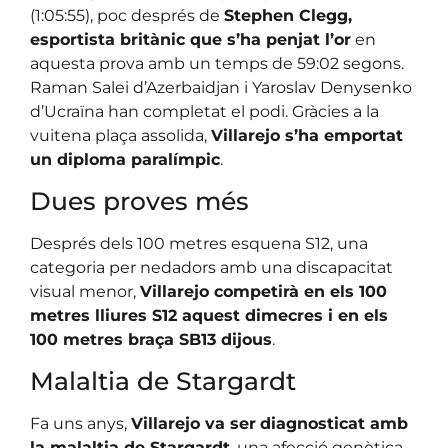
(1:05:55), poc després de
Stephen Clegg,
esportista britànic que s’ha penjat l’or
en
aquesta prova amb un temps de 59:02 segons.
Raman Salei d’Azerbaidjan i Yaroslav Denysenko
d’Ucraïna han completat el podi. Gràcies a la
vuitena plaça assolida,
Villarejo s’ha emportat
un diploma paralímpic
.
Dues proves més
Després dels 100 metres esquena S12, una
categoria per nedadors amb una discapacitat
visual menor,
Villarejo competirà en els 100
metres lliures S12 aquest dimecres i en els
100 metres braça SB13 dijous
.
Malaltia de Stargardt
Fa uns anys,
Villarejo va ser
diagnosticat amb
la malaltia de Stargardt
, una afecció genètica