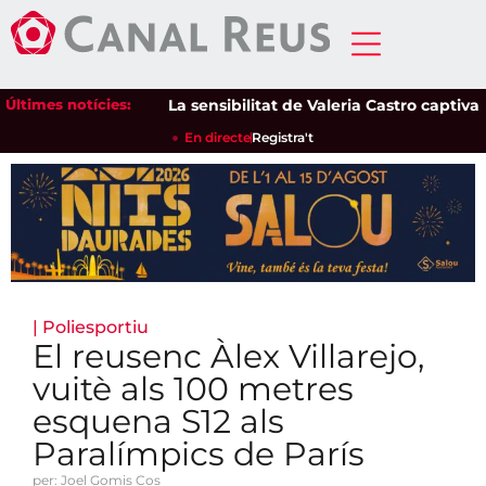
Últimes notícies:
La sensibilitat de Valeria Castro captiva el 
En directe
Registra't
|
Poliesportiu
El reusenc Àlex Villarejo,
vuitè als 100 metres
esquena S12 als
Paralímpics de París
per: Joel Gomis Cos