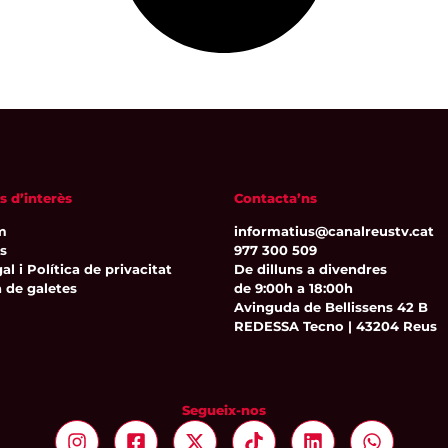
s d’interès
Contacta’ns
m
informatius@canalreustv.cat
ns
977 300 509
al i Política de privacitat
De dilluns a divendres
a de galetes
de 9:00h a 18:00h
Avinguda de Bellissens 42 B
REDESSA Tecno | 43204 Reus
Segueix-nos