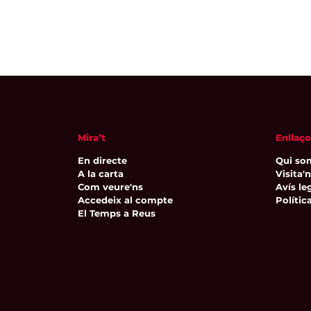
Mira’t
Enllaço
En directe
Qui so
A la carta
Visita'
Com veure'ns
Avís leg
Accedeix al compte
Polític
El Temps a Reus