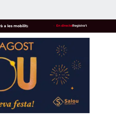
 mobilitzacions per defensar els cultius de la garrofa i l'amet
En directe
Registra't