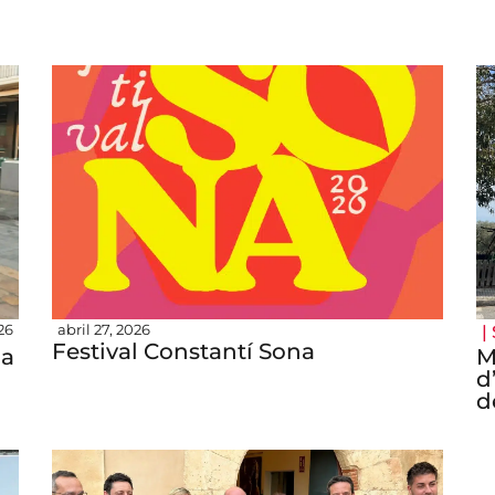
026
abril 27, 2026
|
Festival Constantí Sona
na
M
n
d
d