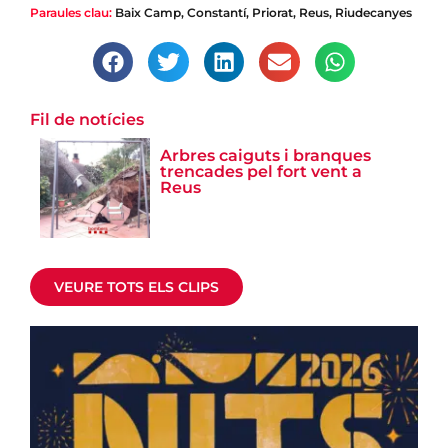
Paraules clau:
Baix Camp
,
Constantí
,
Priorat
,
Reus
,
Riudecanyes
Fil de notícies
|
Successos
Arbres caiguts i branques
trencades pel fort vent a
Arbres caiguts i branques trencades pel
Reus
fort vent a Reus
Els Bombers han rebut prop de 250 avisos al Camp de
Tarragona
VEURE TOTS ELS CLIPS