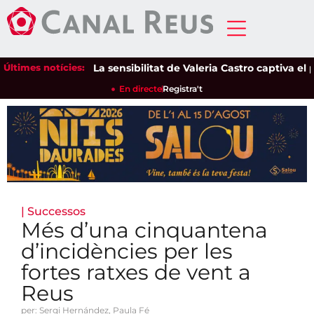
Últimes notícies:
La sensibilitat de Valeria Castro captiva el púb
En directe
Registra't
|
Successos
Més d’una cinquantena
d’incidències per les
fortes ratxes de vent a
Reus
per: Sergi Hernández, Paula Fé