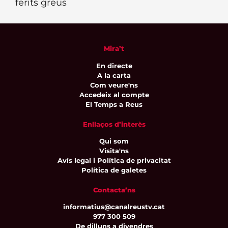
ferits greus
Mira’t
En directe
A la carta
Com veure'ns
Accedeix al compte
El Temps a Reus
Enllaços d’interès
Qui som
Visita'ns
Avís legal i Política de privacitat
Política de galetes
Contacta’ns
informatius@canalreustv.cat
977 300 509
De dilluns a divendres