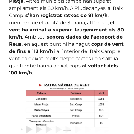
Platja
. Altres municipis també han superat
àmpliament els 80 km/h. A Riudecanyes, al Baix
Camp,
s’han registrat ratxes de 91 km/h
,
mentre que el pantà de Siurana, al Priorat,
el
vent ha arribat a superar lleugerament els 80
km/h.
Amb tot,
segons dades de l’aeroport de
Reus,
en aquest punt hi ha hagut
cops de vent
de fins a 113 km/h
i a l’interior del Baix Camp, el
vent ha deixat molts desperfectes i on s’albira
que també hauria deixat cops
al voltant dels
100 km/h.