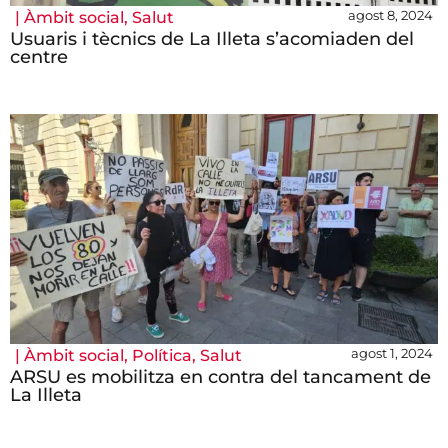
agost 8, 2024
|
Àmbit social
,
Salut
Usuaris i tècnics de La Illeta s’acomiaden del
centre
agost 1, 2024
|
Àmbit social
,
Política
,
Salut
ARSU es mobilitza en contra del tancament de
La Illeta