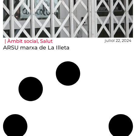
juliol 22, 2024
|
Àmbit social
,
Salut
ARSU marxa de La Illeta