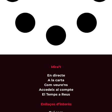
Mira’t
En directe
A la carta
Com veure'ns
Accedeix al compte
El Temps a Reus
Enllaços d’interès