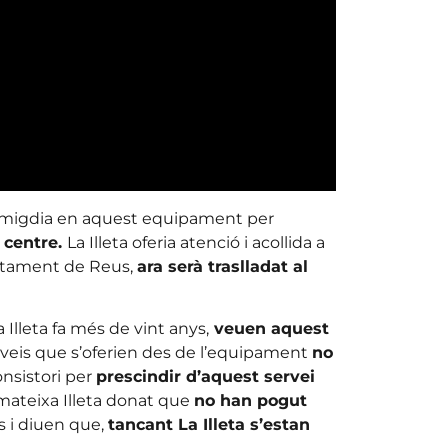
 migdia en aquest equipament per
 centre.
La Illeta oferia atenció i acollida a
ntament de Reus,
ara serà traslladat al
a Illeta fa més de vint anys,
veuen aquest
veis que s’oferien des de l’equipament
no
onsistori per
prescindir d’aquest servei
 mateixa Illeta donat que
no han pogut
s i diuen que,
tancant La Illeta s’estan