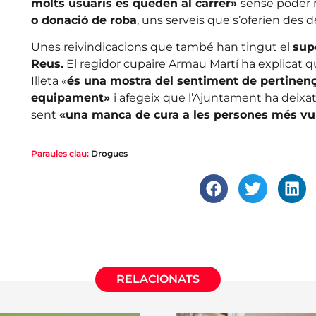
molts usuaris es queden al carrer»
sense poder 
o donació de roba
, uns serveis que s’oferien des de 
Unes reivindicacions que també han tingut el
sup
Reus.
El regidor cupaire Armau Martí ha explicat que
Illeta «
és una mostra del sentiment de pertinenç
equipament»
i afegeix que l’Ajuntament ha deixat
sent
«una manca de cura a les persones més vul
Paraules clau:
Drogues
RELACIONATS