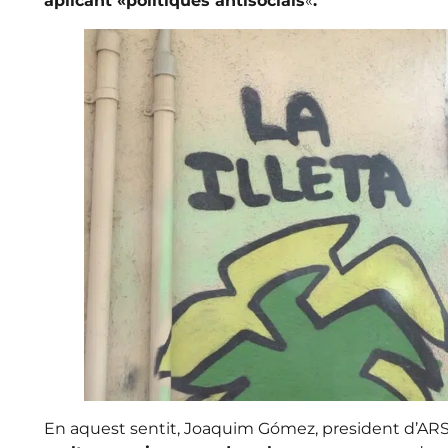
aplicant «polítiques antisocials
«
.
En aquest sentit, Joaquim Gómez, president d’AR