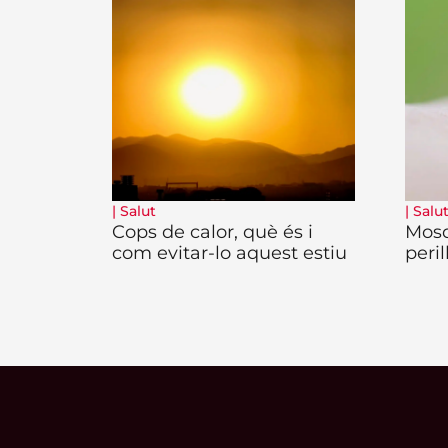
|
Salut
|
Salu
Cops de calor, què és i
Mosq
com evitar-lo aquest estiu
peril