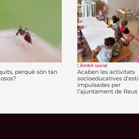
t
|
Àmbit social
uits, perquè són tan
Acaben les activitats
losos?
socioeducatives d’est
impulsades per
l’ajuntament de Reus