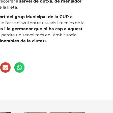
recórrer a
servei de dutxa, de menjador
la Illeta.
ort del grup Municipal de la CUP a
 l’acte d’avui entre usuaris i tècnics de la
a i la germanor que hi ha cap a aquest
 perdre un servei més en l’àmbit social
nerables de la ciutat»
.