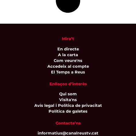
Mira’t
En directe
A la carta
Com veure'ns
Accedeix al compte
El Temps a Reus
Enllaços d’interès
Qui som
Visita'ns
Avís legal i Política de privacitat
Política de galetes
Contacta’ns
informatius@canalreustv.cat