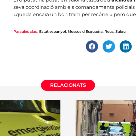
seva coordinació amb els comandaments policials i l
«queda encara un bon tram per recórrer» però que 
Paraules clau:
Estat espanyol
,
Mossos d'Esquadra
,
Reus
,
Salou
RELACIONATS