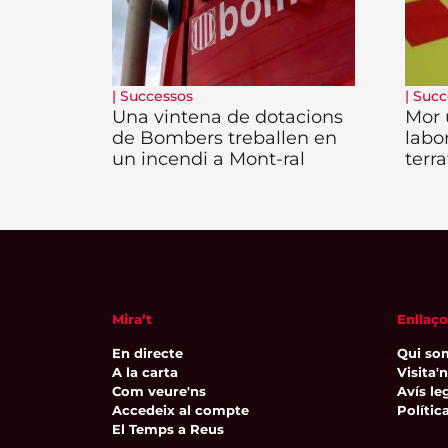
|
Successos
|
Succ
Una vintena de dotacions
Mor 
de Bombers treballen en
labo
un incendi a Mont-ral
terr
Mira’t
Enllaço
En directe
Qui so
A la carta
Visita'
Com veure'ns
Avís leg
Accedeix al compte
Polític
El Temps a Reus