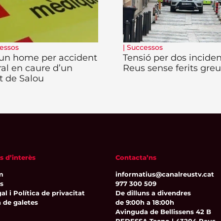
essos
|
Successos
un home per accident
Tensió per dos inciden
ral en caure d’un
Reus sense ferits greu
at de Salou
s d’interès
Contacta’ns
m
informatius@canalreustv.cat
ns
977 300 509
al i Política de privacitat
De dilluns a divendres
a de galetes
de 9:00h a 18:00h
Avinguda de Bellissens 42 B
REDESSA Tecno | 43204 Reus