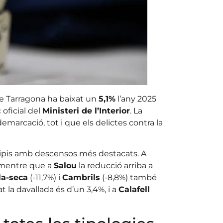
de Tarragona ha baixat un
5,1%
l’any 2025
oficial del
Ministeri de l’Interior
. La
demarcació, tot i que els delictes contra la
ipis amb descensos més destacats. A
 mentre que a
Salou
la reducció arriba a
la-seca
(-11,7%) i
Cambrils
(-8,8%) també
t la davallada és d’un 3,4%, i a
Calafell