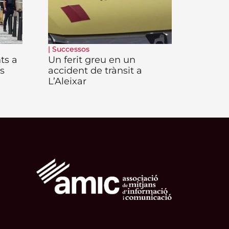
|
Successos
ts a
Un ferit greu en un
s
accident de trànsit a
L’Aleixar