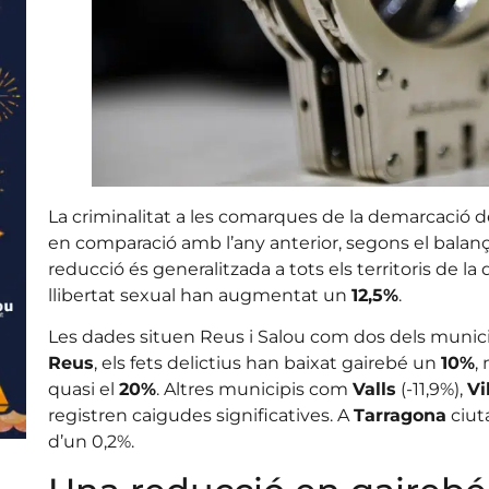
La criminalitat a les comarques de la demarcació 
en comparació amb l’any anterior, segons el balanç 
reducció és generalitzada a tots els territoris de la 
llibertat sexual han augmentat un
12,5%
.
Les dades situen Reus i Salou com dos dels munic
Reus
, els fets delictius han baixat gairebé un
10%
,
quasi el
20%
. Altres municipis com
Valls
(-11,9%),
Vi
registren caigudes significatives. A
Tarragona
ciuta
d’un 0,2%.