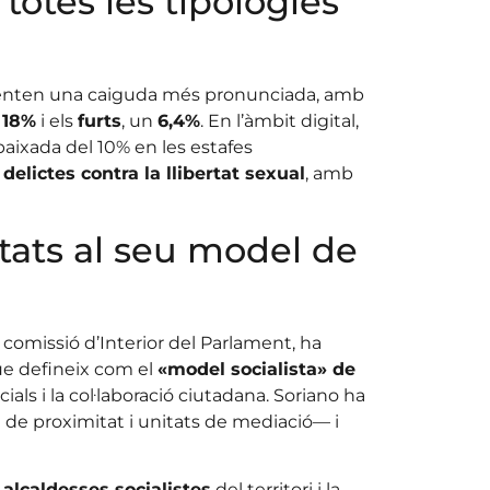
totes les tipologies
enten una caiguda més pronunciada, amb
n
18%
i els
furts
, un
6,4%
. En l’àmbit digital,
aixada del 10% en les estafes
s
delictes contra la llibertat sexual
, amb
ltats al seu model de
a comissió d’Interior del Parlament, ha
que defineix com el
«model socialista» de
ials i la col·laboració ciutadana. Soriano ha
 de proximitat i unitats de mediació— i
 alcaldesses socialistes
del territori i la