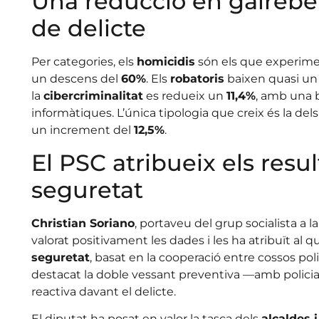
Una reducció en gairebé 
de delicte
Per categories, els
homicidis
són els que experim
un descens del
60%
. Els
robatoris
baixen quasi u
la
cibercriminalitat
es redueix un
11,4%
, amb una b
informàtiques. L’única tipologia que creix és la del
un increment del
12,5%
.
El PSC atribueix els resu
seguretat
Christian Soriano
, portaveu del grup socialista a l
valorat positivament les dades i les ha atribuït al 
seguretat
, basat en la cooperació entre cossos polic
destacat la doble vessant preventiva —amb policia
reactiva davant el delicte.
El diputat ha posat en valor la tasca dels
alcaldes i