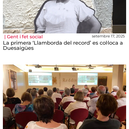
setembre 17, 2025
|
Gent i fet social
La primera ‘Llamborda del record’ es col·loca a
Duesaigües