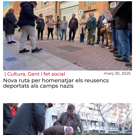
març 30, 2025
|
Cultura
,
Gent i fet social
Nova ruta per homenatjar els reusencs
deportats als camps nazis