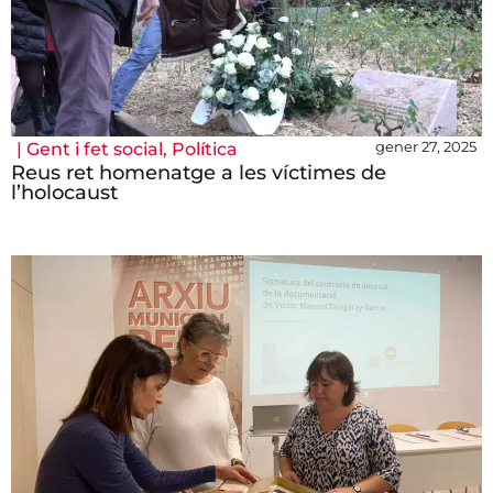
gener 27, 2025
|
Gent i fet social
,
Política
Reus ret homenatge a les víctimes de
l’holocaust