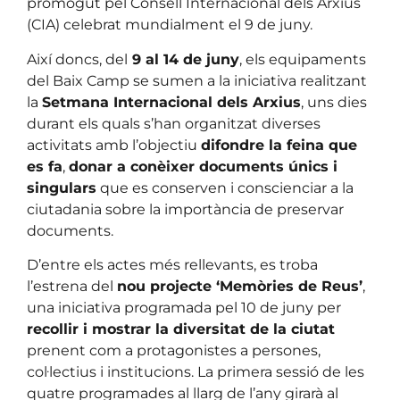
promogut pel Consell Internacional dels Arxius
(CIA) celebrat mundialment el 9 de juny.
Així doncs, del
9 al 14 de juny
, els equipaments
del Baix Camp se sumen a la iniciativa realitzant
la
Setmana Internacional dels Arxius
, uns dies
durant els quals s’han organitzat diverses
activitats amb l’objectiu
difondre la feina que
es fa
,
donar a conèixer documents únics i
singulars
que es conserven i conscienciar a la
ciutadania sobre la importància de preservar
documents.
D’entre els actes més rellevants, es troba
l’estrena del
nou projecte ‘Memòries de Reus’
,
una iniciativa programada pel 10 de juny per
recollir i mostrar la diversitat de la ciutat
prenent com a protagonistes a persones,
col·lectius i institucions. La primera sessió de les
quatre programades al llarg de l’any girarà al