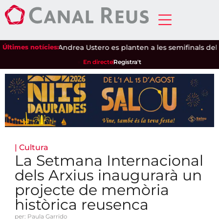
Ari Sánchez i Andrea Ustero es planten a les semifinals del P1
Últimes notícies:
En directe
Registra't
|
Cultura
La Setmana Internacional
dels Arxius inaugurarà un
projecte de memòria
històrica reusenca
per: Paula Garrido