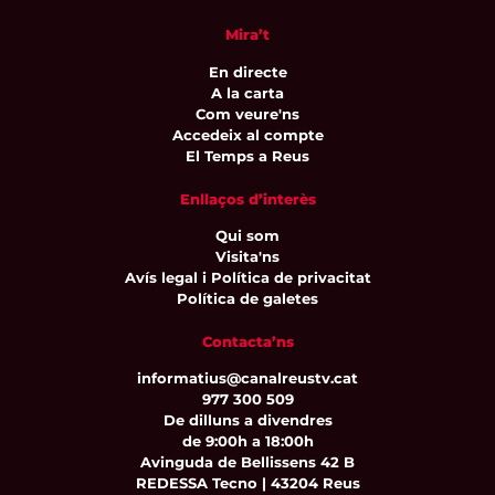
Mira’t
En directe
A la carta
Com veure'ns
Accedeix al compte
El Temps a Reus
Enllaços d’interès
Qui som
Visita'ns
Avís legal i Política de privacitat
Política de galetes
Contacta’ns
informatius@canalreustv.cat
977 300 509
De dilluns a divendres
de 9:00h a 18:00h
Avinguda de Bellissens 42 B
REDESSA Tecno | 43204 Reus