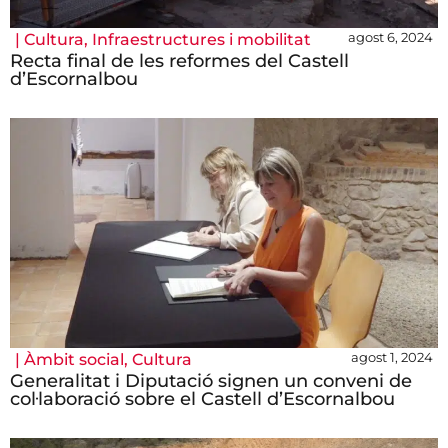
agost 6, 2024
|
Cultura
,
Infraestructures i mobilitat
Recta final de les reformes del Castell
d’Escornalbou
agost 1, 2024
|
Àmbit social
,
Cultura
Generalitat i Diputació signen un conveni de
col·laboració sobre el Castell d’Escornalbou