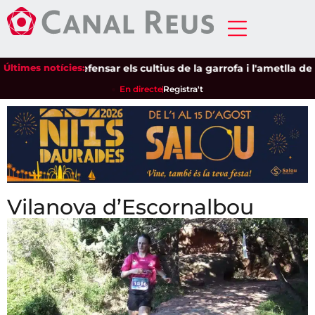
ions per defensar els cultius de la garrofa i l'ametlla de secà
Últimes notícies:
En directe
Registra't
Vilanova d’Escornalbou