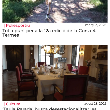
març 13, 2026
|
Poliesportiu
Tot a punt per a la 12a edició de la Cursa 4
Termes
agost 28, 2025
|
Cultura
‘Taula Parada’ busca desestacionalitzar les