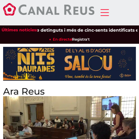
Últimes notícies:
Setze detinguts i més de cinc-sents identificats en un dispo
En directe
Registra't
Ara Reus