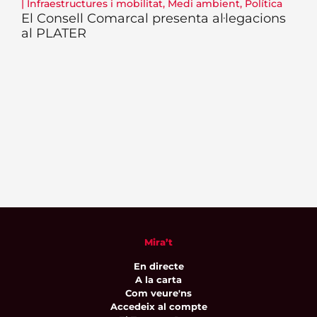
|
Infraestructures i mobilitat
,
Medi ambient
,
Política
El Consell Comarcal presenta al·legacions
al PLATER
Mira’t
En directe
A la carta
Com veure'ns
Accedeix al compte