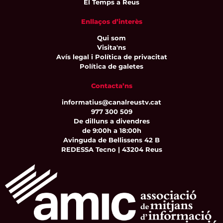
El Temps a Reus
Enllaços d’interès
Qui som
Visita'ns
Avís legal i Política de privacitat
Política de galetes
Contacta’ns
informatius@canalreustv.cat
977 300 509
De dilluns a divendres
de 9:00h a 18:00h
Avinguda de Bellissens 42 B
REDESSA Tecno | 43204 Reus