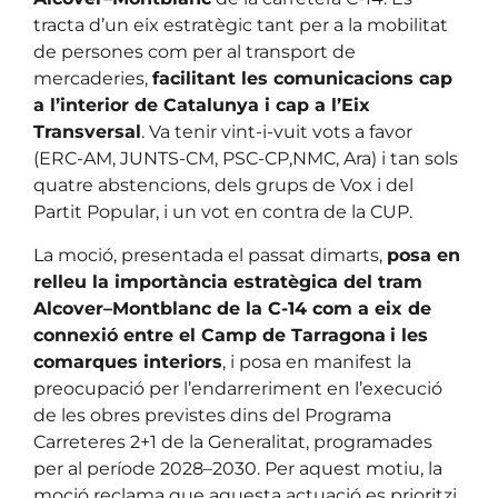
tracta d’un eix estratègic tant per a la mobilitat
de persones com per al transport de
mercaderies,
facilitant les comunicacions cap
a l’interior de Catalunya i cap a l’Eix
Transversal
. Va tenir vint-i-vuit vots a favor
(ERC-AM, JUNTS-CM, PSC-CP,NMC, Ara) i tan sols
quatre abstencions, dels grups de Vox i del
Partit Popular, i un vot en contra de la CUP.
La moció, presentada el passat dimarts,
posa en
relleu la importància estratègica del tram
Alcover–Montblanc de la C-14 com a eix de
connexió entre el Camp de Tarragona
i les
comarques interiors
, i posa en manifest la
preocupació per l’endarreriment en l’execució
de les obres previstes dins del Programa
Carreteres 2+1 de la Generalitat, programades
per al període 2028–2030. Per aquest motiu, la
moció reclama que aquesta actuació es prioritzi