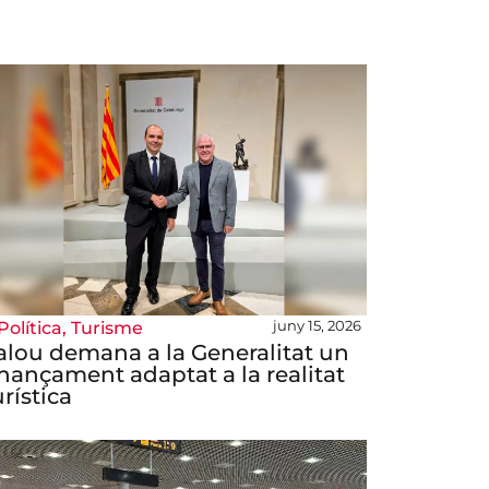
juny 15, 2026
Política
,
Turisme
alou demana a la Generalitat un
inançament adaptat a la realitat
urística