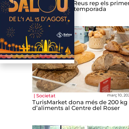
L’Aeroport de Reus rep els prime
visitants de la temporada
març 10, 20
|
Societat
TurisMarket dona més de 200 kg
d’aliments al Centre del Roser