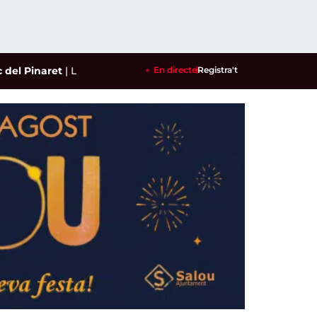
et
|
La reusenca Ari Sánchez i Andrea Ustero es planten a les s
En directe
Registra't