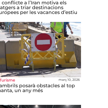
l conflicte a l’Iran motiva els
iatgers a triar destinacions
uropees per les vacances d’estiu
març 10, 2026
Turisme
ambrils posarà obstacles al top
anta, un any més