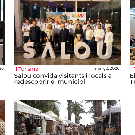
26
març 3, 2026
|
Turisme
|
Salou convida visitants i locals a
E
redescobrir el municipi
T