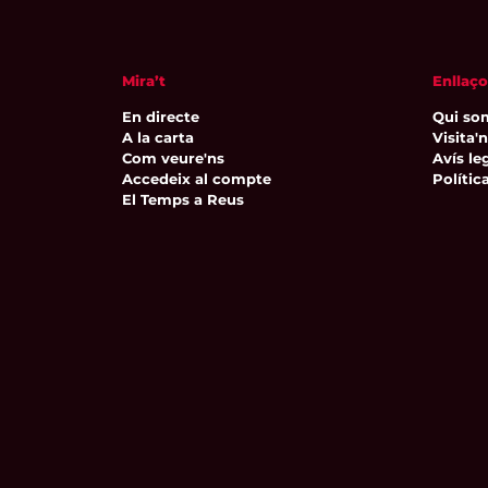
Mira’t
Enllaço
En directe
Qui so
A la carta
Visita'
Com veure'ns
Avís leg
Accedeix al compte
Polític
El Temps a Reus