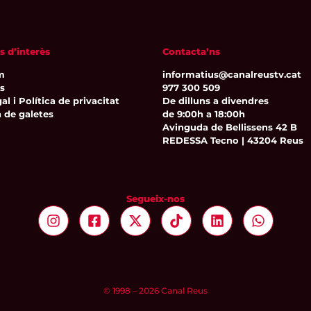
s d’interès
Contacta’ns
m
informatius@canalreustv.cat
ns
977 300 509
al i Política de privacitat
De dilluns a divendres
a de galetes
de 9:00h a 18:00h
Avinguda de Bellissens 42 B
REDESSA Tecno | 43204 Reus
Segueix-nos
© 1998 – 2026 Canal Reus