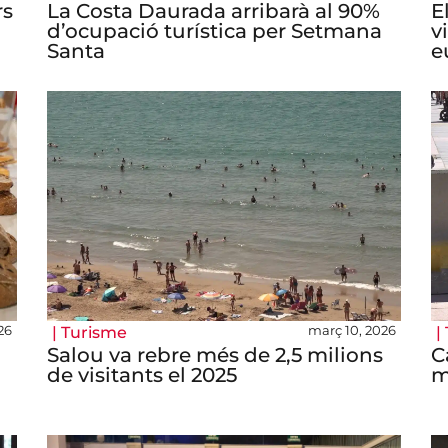
rs
La Costa Daurada arribarà al 90%
E
d’ocupació turística per Setmana
v
Santa
e
26
març 10, 2026
|
Turisme
|
Salou va rebre més de 2,5 milions
C
de visitants el 2025
m