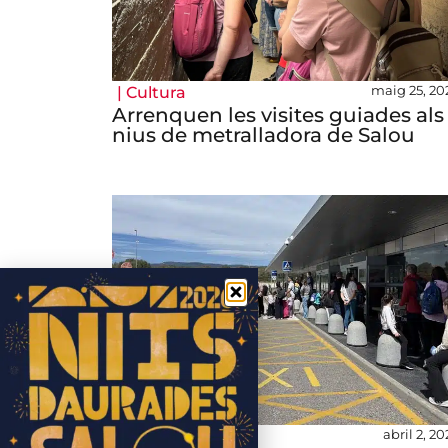
maig 25, 20
|
Cultura
Arrenquen les visites guiades als
nius de metralladora de Salou
abril 2, 2
|
Turisme