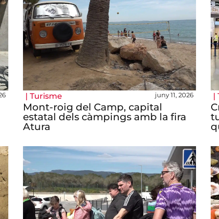
26
juny 11, 2026
|
Turisme
|
Mont-roig del Camp, capital
C
estatal dels càmpings amb la fira
t
Atura
q