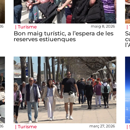
26
maig 8, 2026
|
Turisme
|
Bon maig turístic, a l’espera de les
S
reserves estiuenques
c
l
026
març 27, 2026
|
Turisme
|