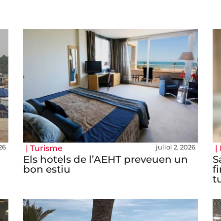
026
juliol 2, 2026
|
Turisme
|
Els hotels de l’AEHT preveuen un
S
bon estiu
f
t