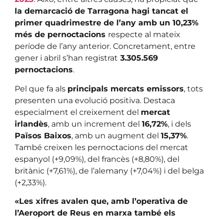
la demarcació de Tarragona hagi tancat el
primer quadrimestre de l’any amb un 10,23%
més de pernoctacions
respecte al mateix
període de l’any anterior. Concretament, entre
gener i abril s’han registrat
3.305.569
pernoctacions
.
Pel que fa als
principals mercats emissors
, tots
presenten una evolució positiva. Destaca
especialment el creixement del
mercat
irlandès
, amb un increment del
16,72%
, i dels
Països Baixos
, amb un augment del
15,37%
.
També creixen les pernoctacions del mercat
espanyol (+9,09%), del francès (+8,80%), del
britànic (+7,61%), de l’alemany (+7,04%) i del belga
(+2,33%).
«Les xifres avalen que, amb l’operativa de
l’Aeroport de Reus en marxa també els