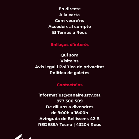
En directe
A la carta
Com veure'ns
Accedeix al compte
El Temps a Reus
Enllaços d’interès
Qui som
Visita'ns
Avís legal i Política de privacitat
Política de galetes
Contacta’ns
informatius@canalreustv.cat
977 300 509
De dilluns a divendres
de 9:00h a 18:00h
Avinguda de Bellissens 42 B
REDESSA Tecno | 43204 Reus