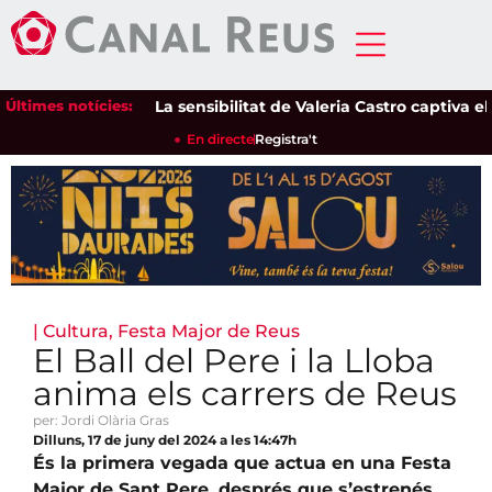
Últimes notícies:
La sensibilitat de Valeria Castro captiva el pú
En directe
Registra't
|
Cultura
,
Festa Major de Reus
El Ball del Pere i la Lloba
anima els carrers de Reus
per: Jordi Olària Gras
Dilluns, 17 de juny del 2024 a les 14:47h
És la primera vegada que actua en una Festa
Major de Sant Pere, després que s’estrenés