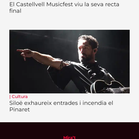
El Castellvell Musicfest viu la seva recta
final
|
Cultura
Siloë exhaureix entrades i incendia el
Pinaret
Mira’t