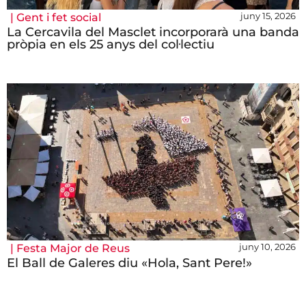
juny 15, 2026
|
Gent i fet social
La Cercavila del Masclet incorporarà una banda
pròpia en els 25 anys del col·lectiu
juny 10, 2026
|
Festa Major de Reus
El Ball de Galeres diu «Hola, Sant Pere!»