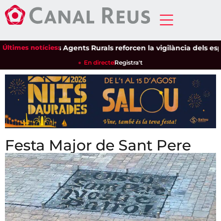
Últimes notícies:
Els Agents Rurals reforcen la vigilància dels espais natural
En directe
Registra't
Festa Major de Sant Pere