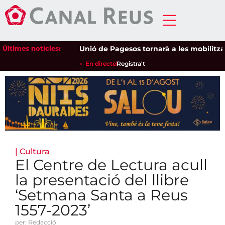
Últimes notícies:
Unió de Pagesos tornarà a les mobilitzacions
En directe
Registra't
|
Cultura
El Centre de Lectura acull
la presentació del llibre
‘Setmana Santa a Reus
1557-2023’
per: Redacció