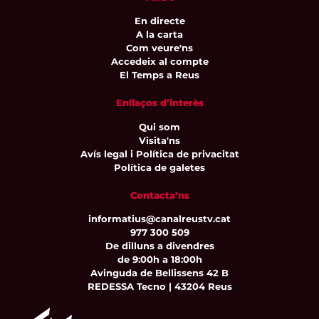
En directe
A la carta
Com veure'ns
Accedeix al compte
El Temps a Reus
Enllaços d’interès
Qui som
Visita'ns
Avís legal i Política de privacitat
Política de galetes
Contacta’ns
informatius@canalreustv.cat
977 300 509
De dilluns a divendres
de 9:00h a 18:00h
Avinguda de Bellissens 42 B
REDESSA Tecno | 43204 Reus