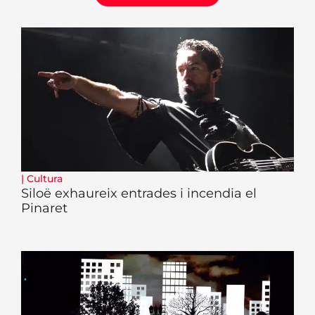
|
Cultura
Siloë exhaureix entrades i incendia el
Pinaret