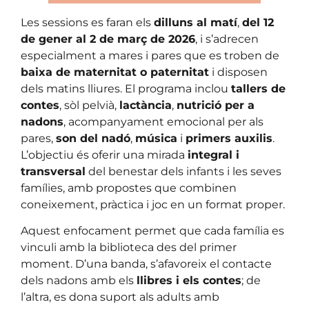
Les sessions es faran els
dilluns al matí
,
del 12
de gener al 2 de març de 2026
, i s’adrecen
especialment a mares i pares que es troben de
baixa de maternitat o paternitat
i disposen
dels matins lliures. El programa inclou
tallers de
contes
, sòl pelvià,
lactància
,
nutrició per a
nadons
, acompanyament emocional per als
pares,
son del nadó
,
música
i
primers auxilis
.
L’objectiu és oferir una mirada
integral i
transversal
del benestar dels infants i les seves
famílies, amb propostes que combinen
coneixement, pràctica i joc en un format proper.
Aquest enfocament permet que cada família es
vinculi amb la biblioteca des del primer
moment. D’una banda, s’afavoreix el contacte
dels nadons amb els
llibres i els contes
; de
l’altra, es dona suport als adults amb