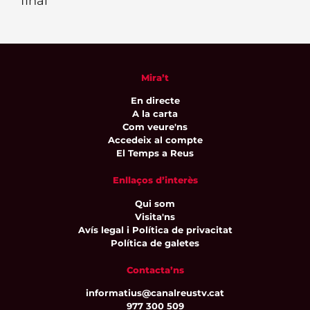
final
Mira’t
En directe
A la carta
Com veure'ns
Accedeix al compte
El Temps a Reus
Enllaços d’interès
Qui som
Visita'ns
Avís legal i Política de privacitat
Política de galetes
Contacta’ns
informatius@canalreustv.cat
977 300 509