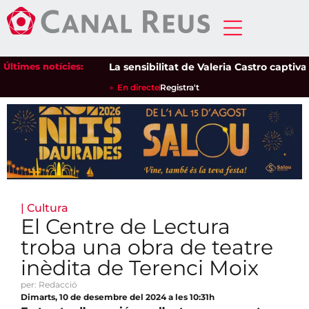
Últimes notícies:
La sensibilitat de Valeria Castro captiva el 
En directe
Registra't
|
Cultura
El Centre de Lectura
troba una obra de teatre
inèdita de Terenci Moix
per: Redacció
Dimarts, 10 de desembre del 2024 a les 10:31h