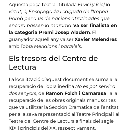
Aquesta peça teatral, titulada
El vici y [sic] la
virtut, ó, Ensopegada i caiguda de l’Imperi
Romà per a ús de nacions atrotinades que
encara passen la maroma
,
va ser finalista en
la categoria Premi Josep Aladern
. El
guanyador aquell any va ser
Xavier Melendres
amb l’obra
Meridians i paral·lels
.
Els tresors del Centre de
Lectura
La localització d’aquest document se suma a la
recuperació de l’obra inèdita
No es pot servir a
dos senyors
, de
Ramon Folch i Camarasa
i a la
recuperació de les obres originals manuscrites
que va utilitzar la Sección Dramática de l’entitat
per a la seva representació al Teatre Principal i al
Teatre del Centre de Lectura a finals del segle
XIX i principis del XX, respectivament.