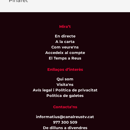
Pinaret
Mira’t
En directe
A la carta
Com veure'ns
Accedeix al compte
El Temps a Reus
Enllaços d’interès
Qui som
Visita'ns
Avís legal i Política de privacitat
Política de galetes
Contacta’ns
informatius@canalreustv.cat
977 300 509
De dilluns a divendres