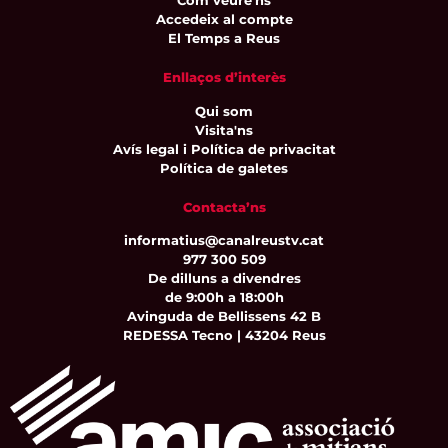
Com veure'ns
Accedeix al compte
El Temps a Reus
Enllaços d’interès
Qui som
Visita'ns
Avís legal i Política de privacitat
Política de galetes
Contacta’ns
informatius@canalreustv.cat
977 300 509
De dilluns a divendres
de 9:00h a 18:00h
Avinguda de Bellissens 42 B
REDESSA Tecno | 43204 Reus