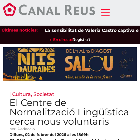
Últimes notícies:
La sensibilitat de Valeria Castro captiva el pú
En directe
Registra't
|
Cultura
,
Societat
El Centre de
Normalització Lingüística
cerca nous voluntaris
per: Redacció
Dilluns, 02 de febrer del 2026 a les 18:19h