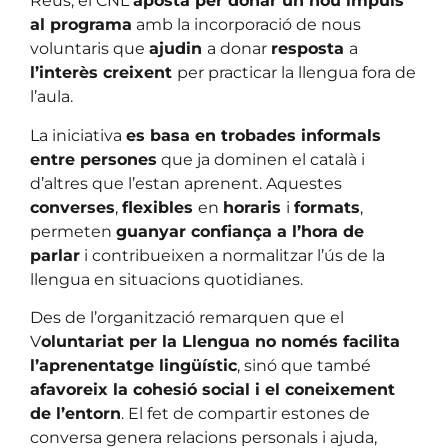
Reus, el CNL
aposta per donar un nou impuls
al programa
amb la incorporació de nous
voluntaris que
ajudin
a donar
resposta
a
l’interès creixent
per practicar la llengua fora de
l’aula.
La iniciativa
es basa en trobades informals
entre persones
que ja dominen el català i
d’altres que l’estan aprenent. Aquestes
converses
,
flexibles
en
horaris
i
formats
,
permeten
guanyar confiança a l’hora de
parlar
i contribueixen a normalitzar l’ús de la
llengua en situacions quotidianes.
Des de l’organització remarquen que el
V
oluntariat per la Llengua no només facilita
l’aprenentatge lingüístic
, sinó que també
afavoreix la cohesió social i el coneixement
de l’entorn
. El fet de compartir estones de
conversa genera relacions personals i ajuda,