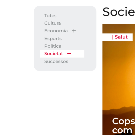
Socie
Totes
Cultura
Economia
|
Salut
Esports
Política
Societat
Successos
Cops 
com 