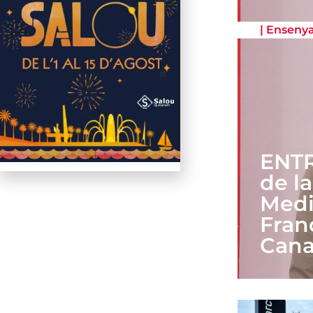
|
Enseny
ENTR
de la
Medi
Franc
Cana