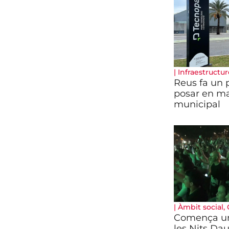
|
Infraestructur
Reus fa un 
posar en m
municipal
|
Àmbit social
,
Comença un
les Nits Da