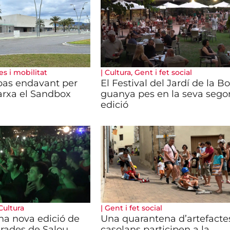
es i mobilitat
|
Cultura
,
Gent i fet social
pas endavant per
El Festival del Jardí de la Bo
arxa el Sandbox
guanya pes en la seva sego
edició
Cultura
|
Gent i fet social
a nova edició de
Una quarantena d’artefacte
urades de Salou
casolans participen a la