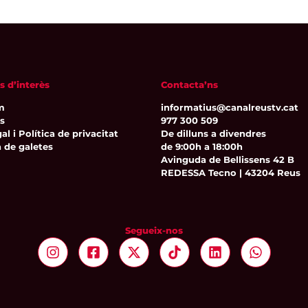
s d’interès
Contacta’ns
m
informatius@canalreustv.cat
ns
977 300 509
al i Política de privacitat
De dilluns a divendres
a de galetes
de 9:00h a 18:00h
Avinguda de Bellissens 42 B
REDESSA Tecno | 43204 Reus
Segueix-nos