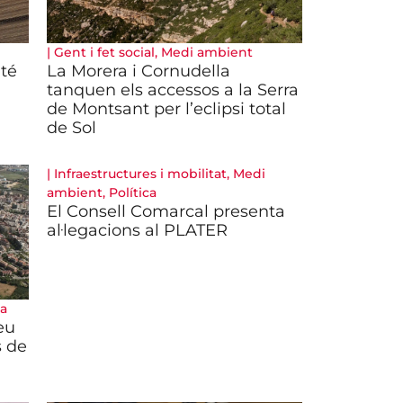
|
Gent i fet social
,
Medi ambient
 té
La Morera i Cornudella
tanquen els accessos a la Serra
de Montsant per l’eclipsi total
de Sol
|
Infraestructures i mobilitat
,
Medi
ambient
,
Política
El Consell Comarcal presenta
al·legacions al PLATER
ca
eu
s de