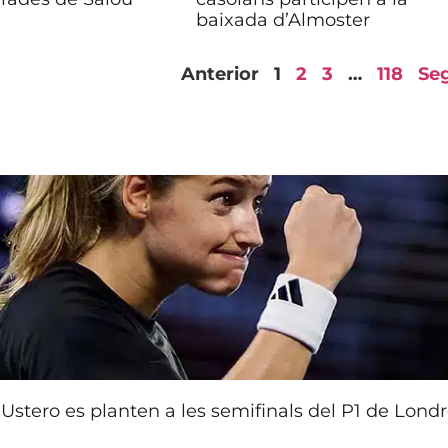
baixada d’Almoster
Anterior
1
2
3
…
118
Se
Ustero es planten a les semifinals del P1 de Lond