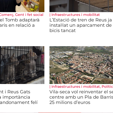
Comerç
,
Gent i fet social
|
Infraestructures i mobilitat
el Tomb adaptarà
L’Estació de tren de Reus ja
aris en relació a
instal·lat un aparcament de
bicis tancat
|
Infraestructures i mobilitat
,
Políti
t i Reus Gats
Vila-seca vol reinventar el s
la importància
centre amb un Pla de Barri
abandonament felí
25 milions d’euros