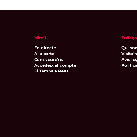
Mira’t
Enllaço
En directe
Qui so
A la carta
Visita'
Com veure'ns
Avís leg
Accedeix al compte
Polític
El Temps a Reus