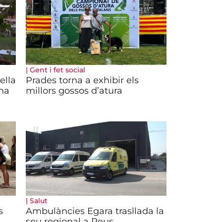
|
Gent i fet social
ella
Prades torna a exhibir els
na
millors gossos d’atura
|
Salut
s
Ambulàncies Egara trasllada la
seu regional a Reus