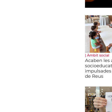
|
Àmbit social
Acaben les a
socioeducat
impulsades 
de Reus