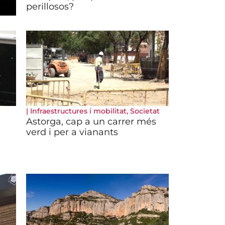
perillosos?
|
Infraestructures i mobilitat
,
Societat
Astorga, cap a un carrer més
verd i per a vianants