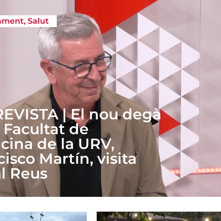
ament
,
Salut
EVISTA | El nou degà
 Facultat de
cina de la URV,
isco Martín, visita
l Reus