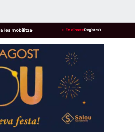
mobilitzacions per defensar els cultius de la garrofa i l'ametl
En directe
Registra't