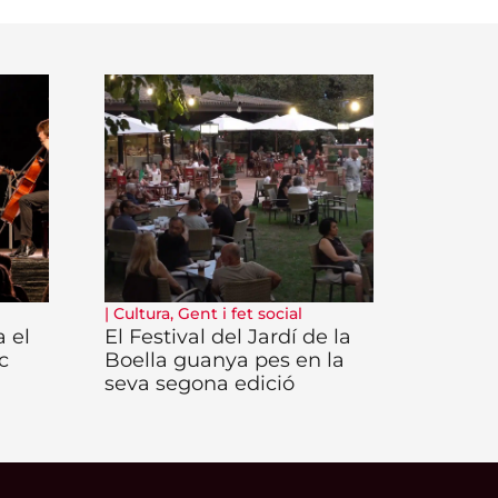
|
Cultura
,
Gent i fet social
 el
El Festival del Jardí de la
c
Boella guanya pes en la
seva segona edició