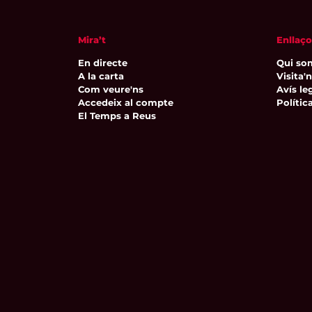
Mira’t
Enllaço
En directe
Qui so
A la carta
Visita'
Com veure'ns
Avís leg
Accedeix al compte
Polític
El Temps a Reus