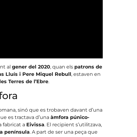
nt al
gener del 2020
, quan els
patrons de
 Lluís i Pere Miquel Rebull
, estaven en
es Terres de l’Ebre
.
fora
omana, sinó que es trobaven davant d’una
 que es tractava d’una
àmfora púnico-
 fabricat a
Eivissa
. El recipient s’utilitzava,
 la península
. A part de ser una peça que