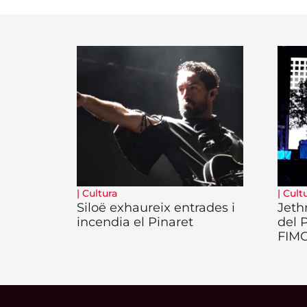
|
Cultura
|
Cult
Siloë exhaureix entrades i
Jeth
incendia el Pinaret
del 
FIM