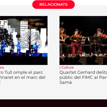
RELACIONATS
ura
|
Cultura
ro Tull omple el parc
Quartet Gerhard delita
Pinaret en el marc del
públic del FIMC al Par
C
Samà